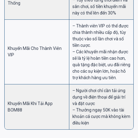
– Tùy theo từng thời điểm và
Thống
sân chơi, số tiền khuyến mãi
này có thể lên đến 30%
– Thành viên VIP có thể được
chia thành nhiều cấp độ, tùy
thuộc vào số lần chơi và số
tiền cược.
Khuyến Mãi Cho Thành Viên
– Các khuyến mãi nhận được
VIP
sẽ là tỷ lệ hoàn tiền cao hơn,
quà tặng đặc biệt, ưu đãi riêng
cho các sự kiện lớn, hoặc hỗ
trợ khách hàng ưu tiên.
– Người chơi chỉ cần tải ứng
dụng về điện thoại để giải trí
Khuyến Mãi Khi Tải App
và đặt cược
BOM88
– Thưởng ngay 50K vào tài
khoản cá cược mà không kèm
điều kiện