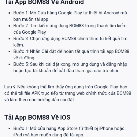
Tải App BOM88 Về Android
Bước 1: Mở Cửa hàng Google Play từ thiết bị Android mà
bạn muốn tải app
Bước 2: Tìm kiếm ứng dụng BOM88 trong thanh tìm kiếm
của Google Play.
Bước 3: Chọn ứng dụng BOM88 chính thức từ kết quả tìm
kiếm.
Bước 4: Nhấn Cài đặt để hoàn tất quá trình tải app BOM88
về di động.
Bước 5: Sau khi cài đặt xong, mở ứng dụng và đăng nhập
hoặc tạo tài khoản để bắt đầu tham gia các trò chơi.
Lưu ý: Nếu không thể tìm thấy ứng dụng trên Google Play, bạn
có thể tải file APK trực tiếp từ trang web chính thức của BOM88
và làm theo các hướng dẫn cài đặt.
Tải App BOM88 Về iOS
Bước 1: Mở cửa hàng App Store từ thiết bị iPhone hoặc
iPad mà bạn muốn dùng để tải app.