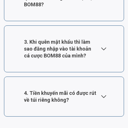
BOM88?
3.
Khi quên mật khẩu thì làm
sao đăng nhập vào tài khoản
cá cược BOM88 của mình?
4.
Tiền khuyến mãi có được rút
về túi riêng không?