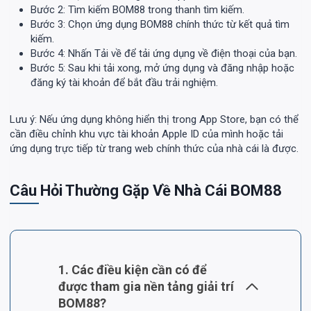
Bước 2: Tìm kiếm BOM88 trong thanh tìm kiếm.
Bước 3: Chọn ứng dụng BOM88 chính thức từ kết quả tìm
kiếm.
Bước 4: Nhấn Tải về để tải ứng dụng về điện thoại của bạn.
Bước 5: Sau khi tải xong, mở ứng dụng và đăng nhập hoặc
đăng ký tài khoản để bắt đầu trải nghiệm.
Lưu ý: Nếu ứng dụng không hiển thị trong App Store, bạn có thể
cần điều chỉnh khu vực tài khoản Apple ID của mình hoặc tải
ứng dụng trực tiếp từ trang web chính thức của nhà cái là được.
Câu Hỏi Thường Gặp Về Nhà Cái BOM88
1. Các điều kiện cần có để
được tham gia nền tảng giải trí
BOM88?