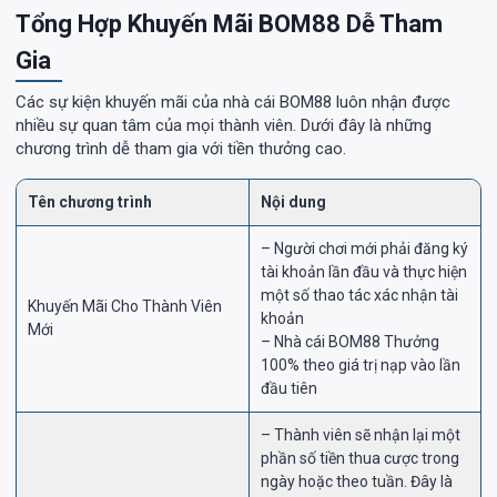
Tổng Hợp Khuyến Mãi BOM88 Dễ Tham
Gia
Các sự kiện khuyến mãi của nhà cái BOM88 luôn nhận được
nhiều sự quan tâm của mọi thành viên. Dưới đây là những
chương trình dễ tham gia với tiền thưởng cao.
Tên chương trình
Nội dung
– Người chơi mới phải đăng ký
tài khoản lần đầu và thực hiện
một số thao tác xác nhận tài
Khuyến Mãi Cho Thành Viên
khoản
Mới
– Nhà cái BOM88 Thưởng
100% theo giá trị nạp vào lần
đầu tiên
– Thành viên sẽ nhận lại một
phần số tiền thua cược trong
ngày hoặc theo tuần. Đây là