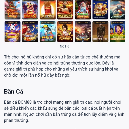
Nổ Hũ
Trò chơi nổ hũ không chỉ có sự hấp dẫn từ cơ chế thưởng mà
còn vì tính đơn giản và cơ hội trúng thưởng cực lớn. Đây là
game giải trí phù hợp cho những ai yêu thích sự hứng khởi và
chờ đợi một lần nổ hũ đầy bất ngờ.
Bắn Cá
Bắn cá BOM88 là trò chơi mang tính giải trí cao, nơi người chơi
sẽ điều khiển các khẩu súng để bắn các loại cá xuất hiện trên
màn hình. Người chơi cần bắn trúng cá để tích lũy điểm và giành
phần thưởng.