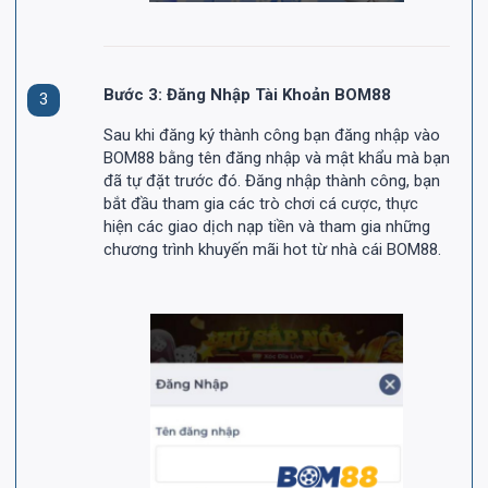
Bước 3: Đăng Nhập Tài Khoản BOM88
3
Sau khi đăng ký thành công bạn đăng nhập vào
BOM88 bằng tên đăng nhập và mật khẩu mà bạn
đã tự đặt trước đó. Đăng nhập thành công, bạn
bắt đầu tham gia các trò chơi cá cược, thực
hiện các giao dịch nạp tiền và tham gia những
chương trình khuyến mãi hot từ nhà cái BOM88.