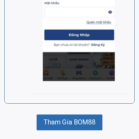
Tham Gia BOM88