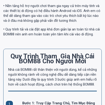
•
Nền tảng hỗ trợ người chơi tham gia ngay cả trên máy tính và
các thiết bị di động có hệ điều hành Android và iOS. Anh em có
thể dễ dàng tham gia vào các trò chơi yêu thích bất kỳ lúc nào
và ở đâu mà không gặp phải vấn đề tương thích.
•
Quy trình tải và cài đặt app khá đơn giản lại an toàn từ nhà cái
BOM88 nên anh em hoàn toàn yên tâm khi cài vào di động.
Quy Trình Tham Gia Nhà Cái
BOM88 Cho Người Mới
Nhà cái BOM88 rất thân thiện với người dùng, kể cả những
người không rành về công nghệ đều dễ dàng tiếp cận nền
tảng này. Dưới đây là quy trình 3 bước giúp anh em hiểu rõ
hơn về cách hoạt động, cách chơi trên hệ thống BOM88.
Bước 1: Truy Cập Trang Chủ, Tìm Mục Đăng
1