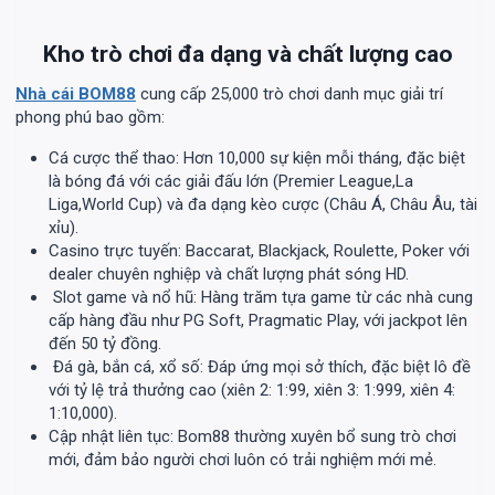
Kho trò chơi đa dạng và chất lượng cao
Nhà cái BOM88
cung cấp 25,000 trò chơi danh mục giải trí
phong phú bao gồm:
Cá cược thể thao: Hơn 10,000 sự kiện mỗi tháng, đặc biệt
là bóng đá với các giải đấu lớn (Premier League,La
Liga,World Cup) và đa dạng kèo cược (Châu Á, Châu Âu, tài
xỉu).
Casino trực tuyến: Baccarat, Blackjack, Roulette, Poker với
dealer chuyên nghiệp và chất lượng phát sóng HD.
Slot game và nổ hũ: Hàng trăm tựa game từ các nhà cung
cấp hàng đầu như PG Soft, Pragmatic Play, với jackpot lên
đến 50 tỷ đồng.
Đá gà, bắn cá, xổ số: Đáp ứng mọi sở thích, đặc biệt lô đề
với tỷ lệ trả thưởng cao (xiên 2: 1:99, xiên 3: 1:999, xiên 4:
1:10,000).
Cập nhật liên tục: Bom88 thường xuyên bổ sung trò chơi
mới, đảm bảo người chơi luôn có trải nghiệm mới mẻ.