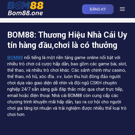
Skip
to
ĐĂNG KÝ
content
BOM88: Thương Hiệu Nhà Cái Uy
tín hàng đầu,chơi là có thưởng
BOM88
nổi tiếng là một nền tảng game online nổi bật với
nhiều trò chơi cá cược hấp dẫn, bao gồm các game bài, slot,
thể thao, và nhiều trò chơi khác. Các sảnh chính như casino,
thể thao, nỗ hũ, xóc đĩa…v.v.. luôn thu hút đông đảo người
chơi dựa vào giao diện dễ nhìn và đội ngũ CSKH chuyên
nghiệp 24/7 sẵn sàng giải đáp thắc mắc qua chat trực tiếp,
email hoặc điện thoại. Nhà cái BOM88 còn cung cấp các
chương trình khuyến mãi hấp dẫn, tạo ra cơ hội cho người
chơi gia tăng lợi nhuận và trải nghiệm được nhiều thể loại trò
chơi hơn.