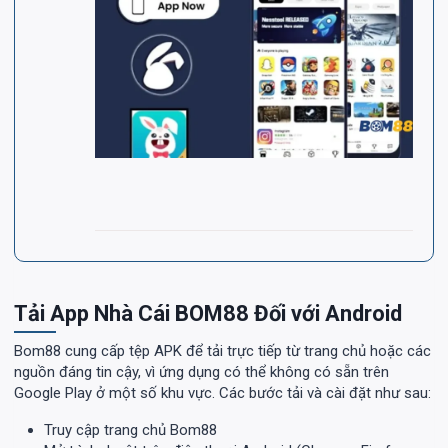
Tải App Nhà Cái BOM88
Đối với Android
Bom88 cung cấp tệp APK để tải trực tiếp từ trang chủ hoặc các
nguồn đáng tin cậy, vì ứng dụng có thể không có sẵn trên
Google Play ở một số khu vực. Các bước tải và cài đặt như sau:
Truy cập trang chủ Bom88