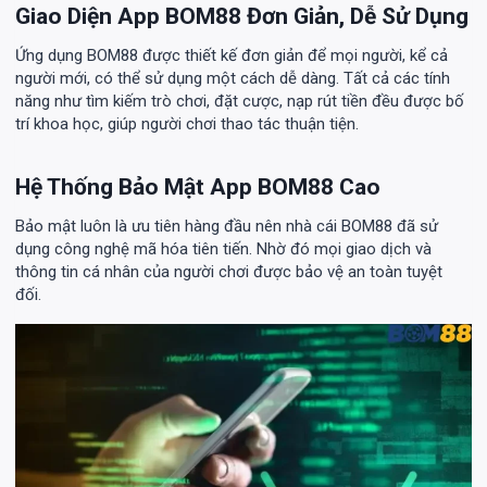
Giao Diện App BOM88 Đơn Giản, Dễ Sử Dụng
Ứng dụng BOM88 được thiết kế đơn giản để mọi người, kể cả
người mới, có thể sử dụng một cách dễ dàng. Tất cả các tính
năng như tìm kiếm trò chơi, đặt cược, nạp rút tiền đều được bố
trí khoa học, giúp người chơi thao tác thuận tiện.
Hệ Thống Bảo Mật App BOM88 Cao
Bảo mật luôn là ưu tiên hàng đầu nên nhà cái BOM88 đã sử
dụng công nghệ mã hóa tiên tiến. Nhờ đó mọi giao dịch và
thông tin cá nhân của người chơi được bảo vệ an toàn tuyệt
đối.