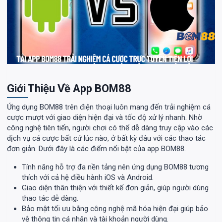
Giới Thiệu Về App BOM88
Ứng dụng BOM88 trên điện thoại luôn mang đến trải nghiệm cá
cược mượt với giao diện hiện đại và tốc độ xử lý nhanh. Nhờ
công nghệ tiên tiến, người chơi có thể dễ dàng truy cập vào các
dịch vụ cá cược bất cứ lúc nào, ở bất kỳ đâu với các thao tác
đơn giản. Dưới đây là các điểm nổi bật của app BOM88.
Tính năng hỗ trợ đa nền tảng nên ứng dụng BOM88 tương
thích với cả hệ điều hành iOS và Android.
Giao diện thân thiện với thiết kế đơn giản, giúp người dùng
thao tác dễ dàng.
Bảo mật tối ưu bằng công nghệ mã hóa hiện đại giúp bảo
vệ thông tin cá nhân và tài khoản người dùng.