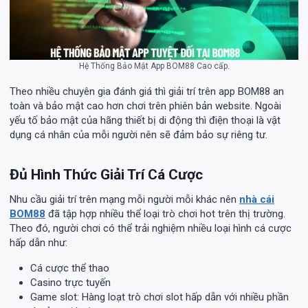
Hệ Thống Bảo Mật App BOM88 Cao cấp.
Theo nhiều chuyên gia đánh giá thì giải trí trên app BOM88 an
toàn và bảo mật cao hơn chơi trên phiên bản website. Ngoài
yếu tố bảo mật của hãng thiết bị di động thì điện thoại là vật
dụng cá nhân của mỗi người nên sẽ đảm bảo sự riêng tư.
Đủ Hình Thức Giải Trí Cá Cược
Nhu cầu giải trí trên mạng mỗi người mỗi khác nên
nhà cái
BOM88
đã tập hợp nhiều thể loại trò chơi hot trên thị trường.
Theo đó, người chơi có thể trải nghiệm nhiều loại hình cá cược
hấp dẫn như:
Cá cược thể thao
Casino trực tuyến
Game slot: Hàng loạt trò chơi slot hấp dẫn với nhiều phần